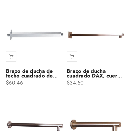
Brazo de ducha de
Brazo de ducha
techo cuadrado de
cuadrado DAX, cuerpo
latón Dax, acabado
de latón, montaje en
Precio de oferta
Precio de oferta
$60.46
$34.50
cromado de 8
pared, acabado de
pulgadas (DAX-1012-
níquel cepillado, 12
200-CR)
pulgadas (D-F20-12-
BN)