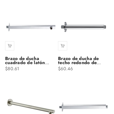
Brazo de ducha
Brazo de ducha de
cuadrado de latón
techo redondo de
Dax, acabado
latón Dax, acabado
Precio de oferta
Precio de oferta
$80.61
$60.46
cromado de 12
cromado de 8
pulgadas (DAX-1011-
pulgadas (DAX-1016-
325-CR)
200-CR)