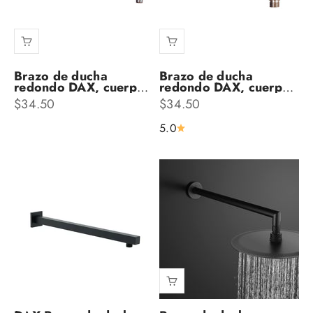
Brazo de ducha
Brazo de ducha
redondo DAX, cuerpo
redondo DAX, cuerpo
de latón, montaje en
de latón, montaje en
Precio de oferta
Precio de oferta
$34.50
$34.50
pared, acabado
pared, acabado de
cromado, 18 pulgadas
níquel cepillado, 12
5.0
(D-F04-18-CR)
pulgadas (D-F04-12-
BN)