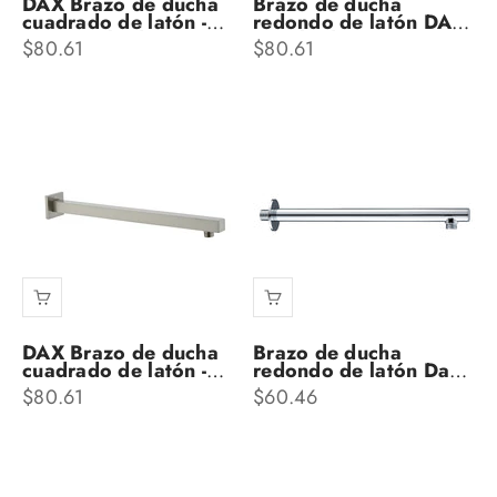
DAX Brazo de ducha
Brazo de ducha
cuadrado de latón -
redondo de latón DAX
18" - Acabado negro
- Acabado negro mate
Precio de oferta
Precio de oferta
$80.61
$80.61
mate (DAX-1011-450-
(DAX-53002-BL)
BL)
DAX Brazo de ducha
Brazo de ducha
cuadrado de latón -
redondo de latón Dax,
18" - Acabado en
acabado cromado de
Precio de oferta
Precio de oferta
$80.61
$60.46
níquel cepillado (DAX-
12 pulgadas (DAX-
1011-450-BN)
1053-300-CR)