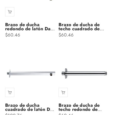
Brazo de ducha
Brazo de ducha de
redondo de latón Dax
techo cuadrado de
de 15 pulgadas con
latón Dax, 8 pulgadas,
Precio de oferta
Precio de oferta
$60.46
$60.46
acabado de níquel
acabado en níquel
cepillado (DAX-1053-
cepillado (DAX-1012-
365-BN)
200-BN)
Brazo de ducha
Brazo de ducha de
cuadrado de latón Dax
techo redondo de
de 15 pulgadas con
latón Dax, 8 pulgadas,